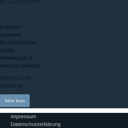
05.11.2026
20:00
Kurpfalz‐
Dynamit:
BLUESGOSCH
Dieter
Reinberger &
Band in Concert
Man muss ihn
unbedingt...
Mehr lesen
Impressum
Datenschutzerklärung